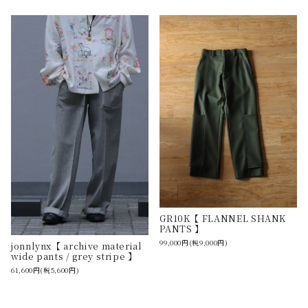
GR10K【 FLANNEL SHANK
PANTS 】
99,000円(税9,000円)
jonnlynx【 archive material
wide pants / grey stripe 】
61,600円(税5,600円)