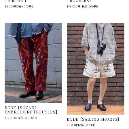
Trousers 】
TROUSERS】
44,000円(税4,000円)
198,000円(税18,000円)
BODE【SUZANI
EMBROIDERY TROUSERS】
112,200円(税10,200円)
BODE【SAILING SHORTS】
75,900円(税6,900円)