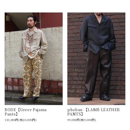
BODE【Greer Pajama
phebus 【LAMB LEATHER
Pants】
PANTS】
110,000円(税10,000円)
99,000円(税9,000円)