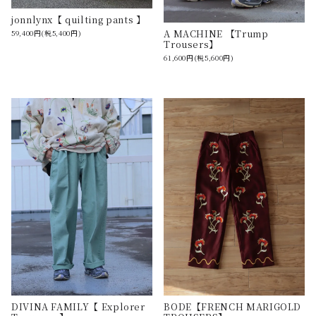
jonnlynx【 quilting pants 】
A MACHINE 【Trump
59,400円(税5,400円)
Trousers】
61,600円(税5,600円)
DIVINA FAMILY【 Explorer
BODE【FRENCH MARIGOLD