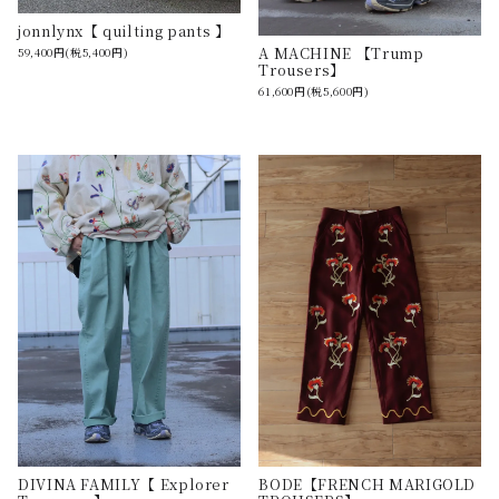
jonnlynx【 quilting pants 】
A MACHINE 【Trump
59,400円(税5,400円)
Trousers】
61,600円(税5,600円)
DIVINA FAMILY【 Explorer
BODE【FRENCH MARIGOLD