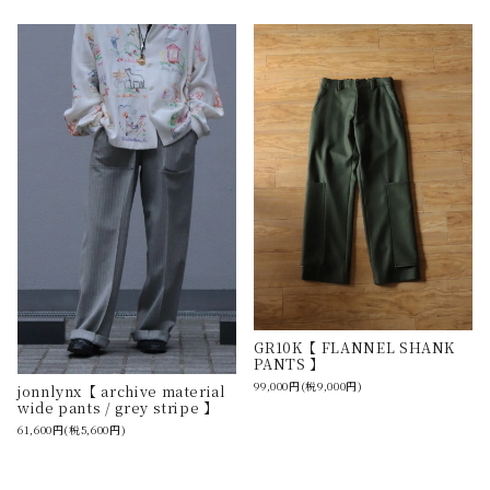
GR10K【 FLANNEL SHANK
PANTS 】
99,000円(税9,000円)
jonnlynx【 archive material
wide pants / grey stripe 】
61,600円(税5,600円)