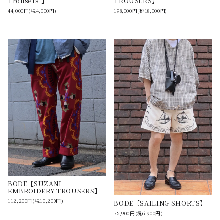
Trousers 】
TROUSERS】
44,000円(税4,000円)
198,000円(税18,000円)
BODE【SUZANI
EMBROIDERY TROUSERS】
112,200円(税10,200円)
BODE【SAILING SHORTS】
75,900円(税6,900円)