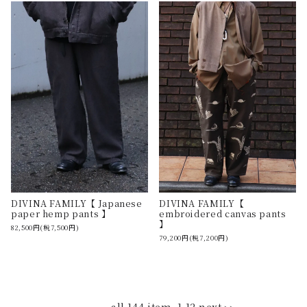
DIVINA FAMILY【 Japanese
DIVINA FAMILY【
paper hemp pants 】
embroidered canvas pants
】
82,500円(税7,500円)
79,200円(税7,200円)
all 144 item
1-12
next