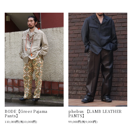
BODE【Greer Pajama
phebus 【LAMB LEATHER
Pants】
PANTS】
110,000円(税10,000円)
99,000円(税9,000円)