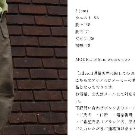
3 (cm)
ウエスト: 86
股上: 38
股下: 71
ワタリ: 36
裾幅: 28
MODEL: 166cm wears size
【advent通信販売に関しての
こちらのアイテムはメーカーの
品となっております。
お電話、またはメールにて対応
い。
下記問い合わせボタンよりメー
・ご氏名 ・住所 ・電話番号
・ご希望商品（ブランド名、品
ご入力いただきご連絡頂けます