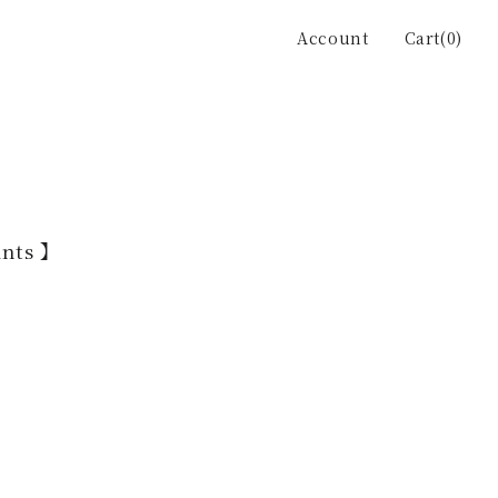
Account
Cart(0)
ants 】