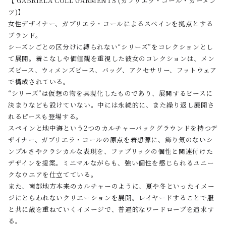
【 GABRIELA COLL GARMENTS (ガブリエラ・コール・ガーメン
ツ)】
女性デザイナー、ガブリエラ・コールによるスペインを拠点とする
ブランド。
シーズンごとの区分けに縛られない“シリーズ”をコレクションとし
て展開。着こなしや価値観を重視した彼女のコレクションは、メン
ズピース、ウィメンズピース、バッグ、アクセサリー、フットウェア
で構成されている。
“シリーズ”は仮想の物を具現化したものであり、展開するピースに
決まりなども設けていない。中には永続的に、また繰り返し展開さ
れるピースも登場する。
スペインと地中海という2つのカルチャーバックグラウンドを持つデ
ザイナー、ガブリエラ・コールの原点を着想源に、飾り気のないシ
ンプルさやクラシカルな表現を、ファブリックの個性と関連付けた
デザインを提案。ミニマルながらも、強い個性を感じられるユニー
クなウエアを仕立てている。
また、南部地方本来のカルチャーのように、夏や冬といったイメー
ジにとらわれないクリエーションを展開。レイヤードすることで服
と共に歳を重ねていくイメージで、普遍的なワードローブを追求す
る。